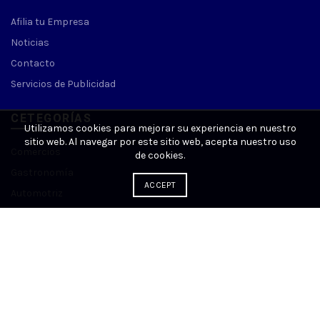
Afilia tu Empresa
Noticias
Contacto
Servicios de Publicidad
CETEGORÍAS
Utilizamos cookies para mejorar su experiencia en nuestro
sitio web. Al navegar por este sitio web, acepta nuestro uso
Comercios
de cookies.
Gastronomía
ACCEPT
Automotriz
Salud
Educación
Centros Comerciales
INMUEBLES DE GUACARA