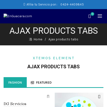
Afilia tu Servicio por::
0424-4409845
0
AJAX PRODUCTS TABS
Home
Ajax products tabs
XTEMOS ELEMENT
AJAX PRODUCTS TABS
FASHION
FEATURED
DG Servicios