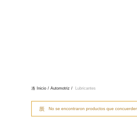
Afilia tu Servicio por::
0424-4409845
Publica tu servicio en nuestro Directorio
PRINCIPAL
COMERCIOS
GASTRONOMÍA
ALL
AUTOMOTR
Inicio
Automotriz
Lubricantes
No se encontraron productos que concuerden 