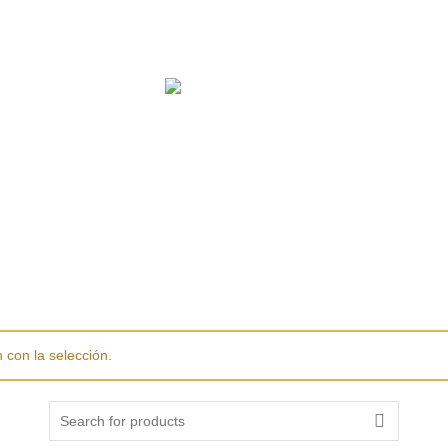
AUTOMOTRIZ
SALUD
EDUCACIÓN
CENTROS COM
IZ
COMERCIOS
EDUCACIÓN
GASTRONOMÍA
IN
con la selección.
Search
for: