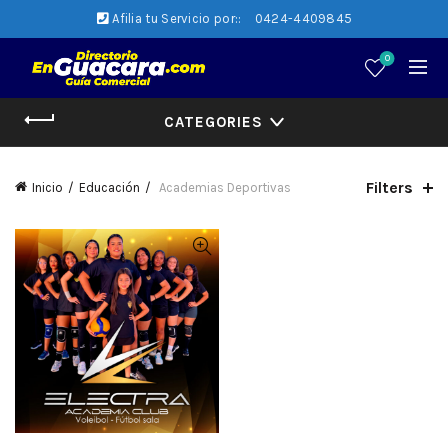
Afilia tu Servicio por::
0424-4409845
0
CATEGORIES
Filters
Inicio
Educación
Academias Deportivas